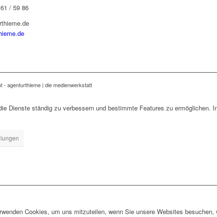
61 / 59 86
urthieme.de
hieme.de
 - agenturthieme | die medienwerkstatt
ie Dienste ständig zu verbessern und bestimmte Features zu ermöglichen. In
llungen
erwenden Cookies, um uns mitzuteilen, wenn Sie unsere Websites besuchen, wi