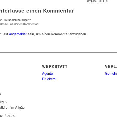
KOMMENTARE
nterlasse einen Kommentar
r Diskussion beteiligen?
erlasse uns deinen Kommentar!
musst
angemeldet
sein, um einen Kommentar abzugeben.
WERKSTATT
VERL
Agentur
Gemeind
Druckerei
e
eg 5
tkirch im Allgäu
61 / 24 89