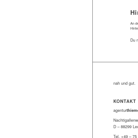
Hi
An de
Hint
Du 
nah und gut.
KONTAKT
agentur
thiem
Nachtigallenw
D – 88299 Leu
Tel. +49 – 75 